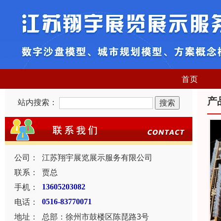
首页
产
站内搜索：
公司：
江苏翔宇展览展示服务有限公司
联系：
贾总
手机：
13605203082
电话：
0516-83770071
地址：
总部：徐州市鼓楼区陈琵路3号