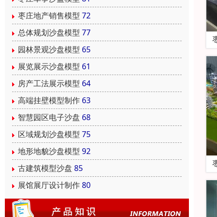
枣庄地产销售模型
72
总体规划沙盘模型
77
园林景观沙盘模型
65
展览展示沙盘模型
61
房产工法展示模型
64
高端挂壁模型制作
63
智慧园区电子沙盘
68
区域规划沙盘模型
75
地形地貌沙盘模型
92
古建筑模型沙盘
85
展馆展厅设计制作
80