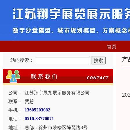
首页
产
站内搜索：
公司：
江苏翔宇展览展示服务有限公司
20
联系：
贾总
手机：
13605203082
电话：
0516-83770071
地址：
总部：徐州市鼓楼区陈琵路3号