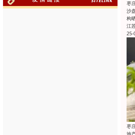
枣
沙
构
江
25-
枣
地