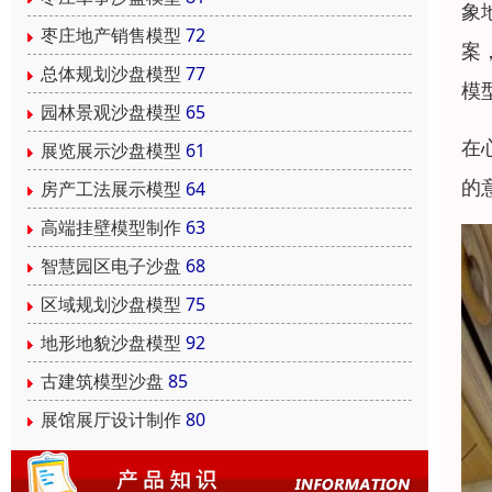
象
枣庄地产销售模型
72
案
总体规划沙盘模型
77
模
园林景观沙盘模型
65
在
展览展示沙盘模型
61
的
房产工法展示模型
64
高端挂壁模型制作
63
智慧园区电子沙盘
68
区域规划沙盘模型
75
地形地貌沙盘模型
92
古建筑模型沙盘
85
展馆展厅设计制作
80