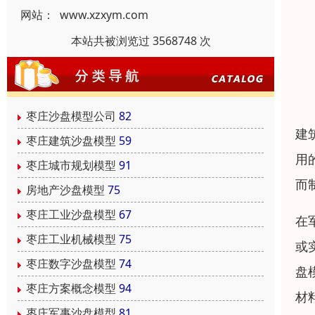
网站：
www.xzxym.com
本站共被浏览过 3568748 次
枣庄沙盘模型公司
82
建
枣庄建筑沙盘模型
59
用
枣庄城市规划模型
91
而
房地产沙盘模型
75
枣庄工业沙盘模型
67
在
枣庄工业机械模型
75
或
枣庄数字沙盘模型
74
盘
枣庄方案概念模型
94
材
枣庄军事沙盘模型
81