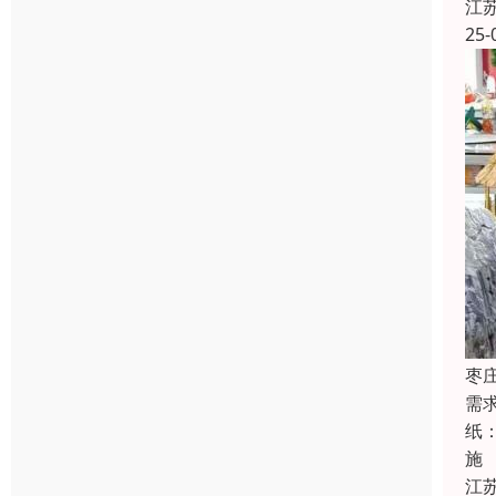
江
25-
枣
需
纸
施
江