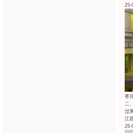
25-
枣
二
过
江
25-