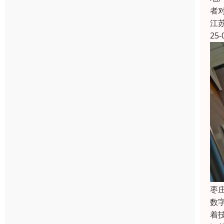
者
江
25-
枣
数
着