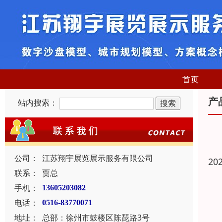
首页
产
站内搜索：
公司：
江苏翔宇展览展示服务有限公司
20
联系：
贾总
手机：
13605203082
电话：
0516-83770071
地址：
总部：徐州市鼓楼区陈琵路3号