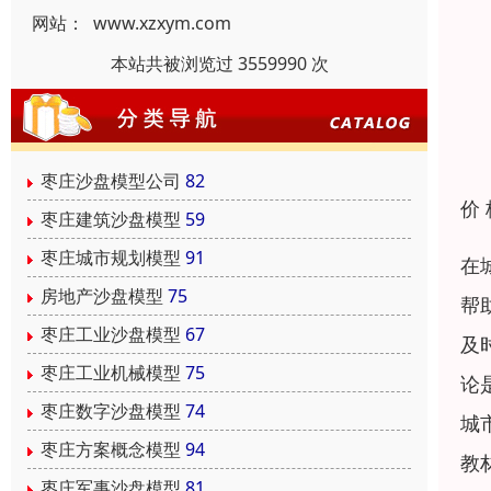
网站：
www.xzxym.com
本站共被浏览过 3559990 次
枣庄沙盘模型公司
82
价
枣庄建筑沙盘模型
59
枣庄城市规划模型
91
在
房地产沙盘模型
75
帮
枣庄工业沙盘模型
67
及
枣庄工业机械模型
75
论
枣庄数字沙盘模型
74
城
枣庄方案概念模型
94
教
枣庄军事沙盘模型
81