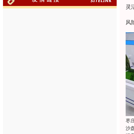
灵
风
枣
沙