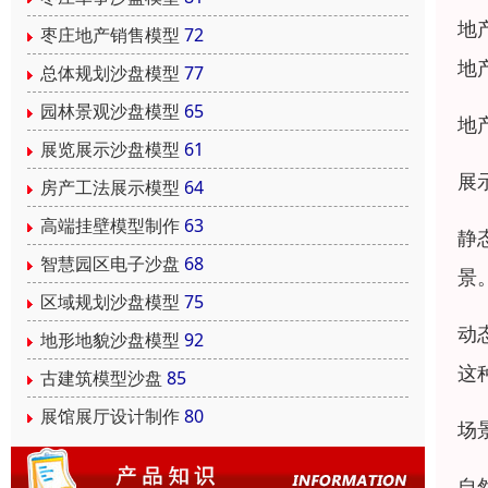
地
枣庄地产销售模型
72
地
总体规划沙盘模型
77
园林景观沙盘模型
65
地
展览展示沙盘模型
61
展
房产工法展示模型
64
高端挂壁模型制作
63
静
智慧园区电子沙盘
68
景
区域规划沙盘模型
75
动
地形地貌沙盘模型
92
这
古建筑模型沙盘
85
展馆展厅设计制作
80
场
自