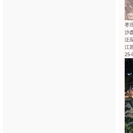
枣
沙
泛
江
25-