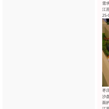
需
江
25-
枣
沙
面
江