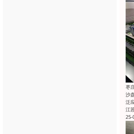
枣
沙
泛
江
25-