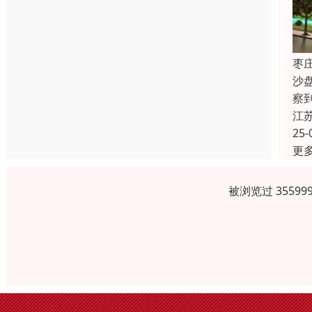
枣
沙
察
江
25-
更
被浏览过 3559