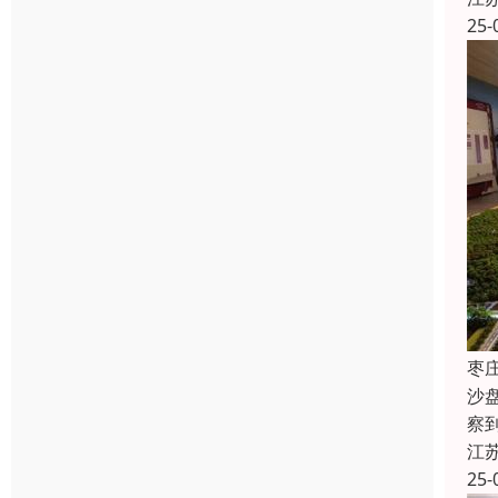
25-
枣
沙
察
江
25-