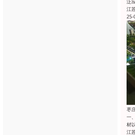
泛
江
25-
枣
一
材
江