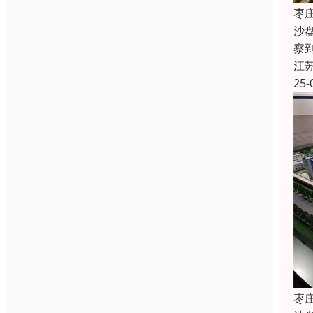
枣
沙
察
江
25-
枣