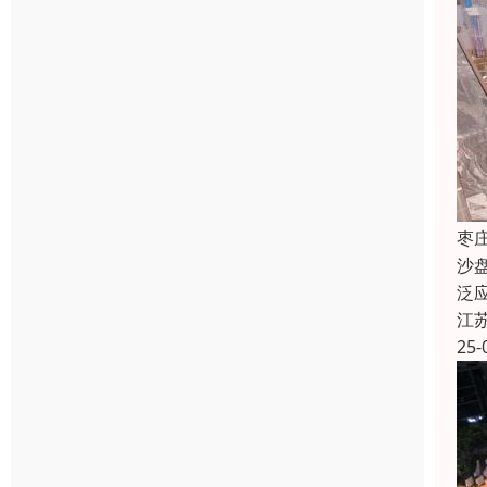
枣
沙
泛
江
25-