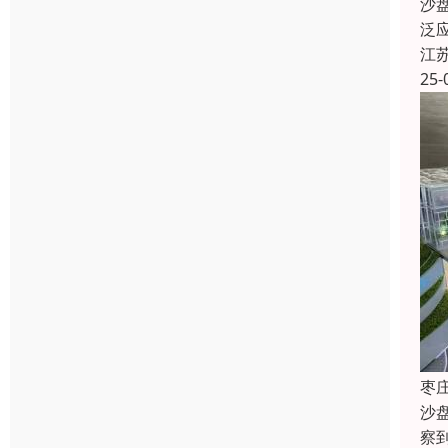
沙
泛
江
25-
枣
沙
察