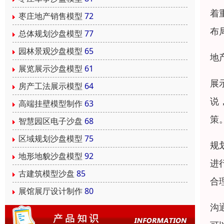
着
枣庄地产销售模型
72
布
总体规划沙盘模型
77
园林景观沙盘模型
65
地
展览展示沙盘模型
61
展
房产工法展示模型
64
说
高端挂壁模型制作
63
策
智慧园区电子沙盘
68
区域规划沙盘模型
75
规
地形地貌沙盘模型
92
进
古建筑模型沙盘
85
合
展馆展厅设计制作
80
沟