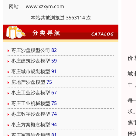
网站：
www.xzxym.com
本站共被浏览过 3563114 次
枣庄沙盘模型公司
82
价
枣庄建筑沙盘模型
59
枣庄城市规划模型
91
城
房地产沙盘模型
75
中
枣庄工业沙盘模型
67
每
枣庄工业机械模型
75
求
枣庄数字沙盘模型
74
焦
枣庄方案概念模型
94
保
枣庄军事沙盘模型
81