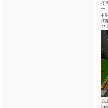
枣
一
材
江
25-
枣
沙