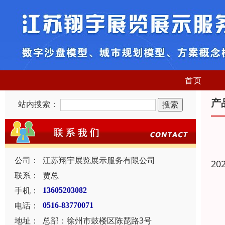
首页
产
站内搜索：
公司：
江苏翔宇展览展示服务有限公司
20
联系：
贾总
手机：
13605203082
电话：
0516-83770071
地址：
总部：徐州市鼓楼区陈琵路3号