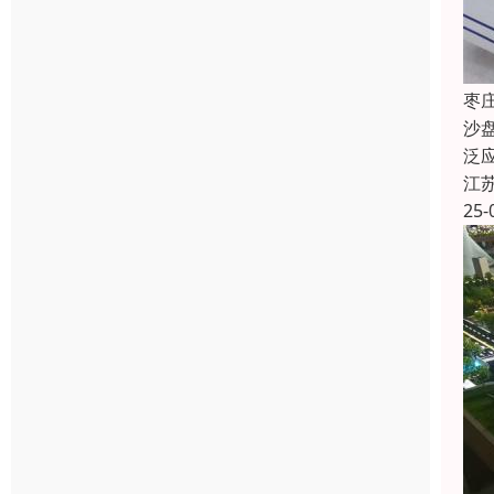
枣
沙
泛
江
25-