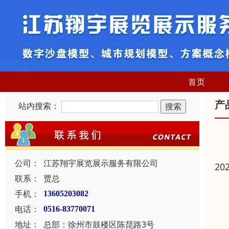
首页
产
站内搜索：
公司：
江苏翔宇展览展示服务有限公司
20
联系：
贾总
手机：
13605203082
电话：
0516-83770071
地址：
总部：徐州市鼓楼区陈琵路3号