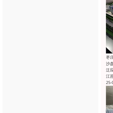
枣
沙
泛
江
25-