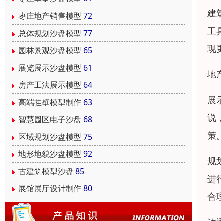
建
枣庄地产销售模型
72
工
总体规划沙盘模型
77
现
园林景观沙盘模型
65
展览展示沙盘模型
61
地
房产工法展示模型
64
展
高端挂壁模型制作
63
说
智慧园区电子沙盘
68
策
区域规划沙盘模型
75
地形地貌沙盘模型
92
规
古建筑模型沙盘
85
进
展馆展厅设计制作
80
合