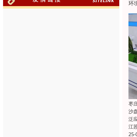
环
枣
沙
泛
江
25-