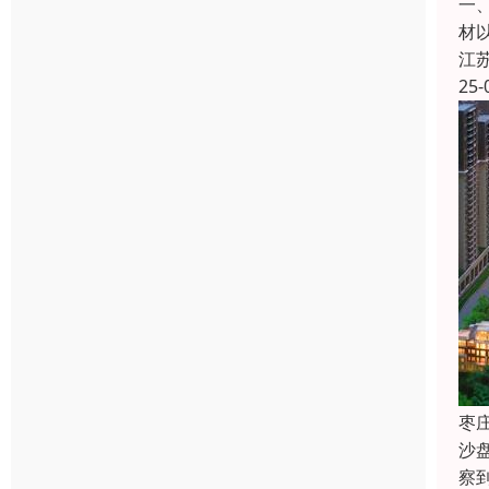
一
材
江
25-
枣
沙
察