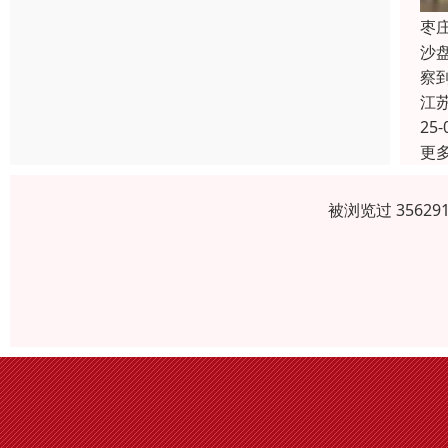
枣
沙
察
江
25-
更
被浏览过 3562