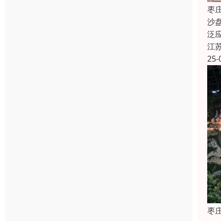
枣
沙
泛
江
25-
枣