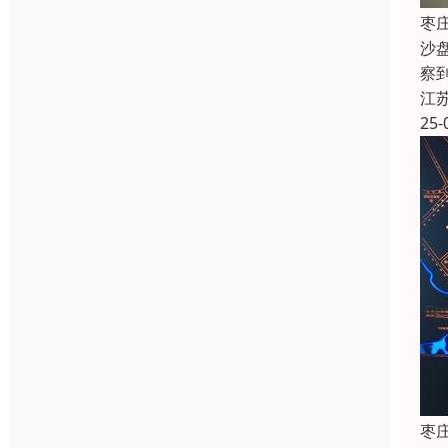
枣
沙
察
江
25-
枣