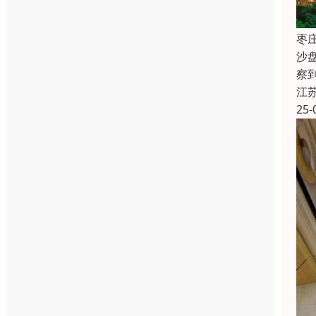
枣
沙
察
江
25-