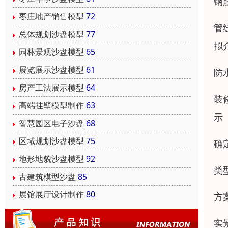
钢
枣庄地产销售模型
72
管
总体规划沙盘模型
77
拟
园林景观沙盘模型
65
展览展示沙盘模型
61
防
房产工法展示模型
64
装
高端挂壁模型制作
63
示
智慧园区电子沙盘
68
区域规划沙盘模型
75
确
地形地貌沙盘模型
92
类
古建筑模型沙盘
85
展馆展厅设计制作
80
方
实