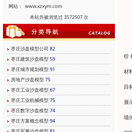
网站：
www.xzxym.com
本站共被浏览过 3572507 次
枣庄沙盘模型公司
82
价
枣庄建筑沙盘模型
59
枣庄城市规划模型
91
材
房地产沙盘模型
75
目
枣庄工业沙盘模型
67
枣庄工业机械模型
75
展
枣庄数字沙盘模型
74
墙
枣庄方案概念模型
94
枣庄军事沙盘模型
81