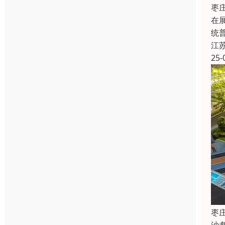
枣
在
统
江
25-
枣