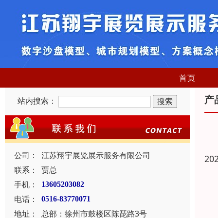
首页
产
站内搜索：
公司：
江苏翔宇展览展示服务有限公司
20
联系：
贾总
手机：
13605203082
电话：
0516-83770071
地址：
总部：徐州市鼓楼区陈琵路3号