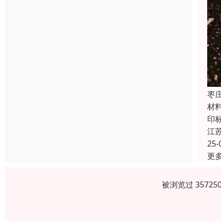
枣
材
印
江
25-
更
被浏览过 3572