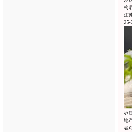
沙
构
江
25-
枣
地
者