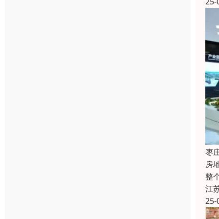
25-
枣
房
整
江
25-