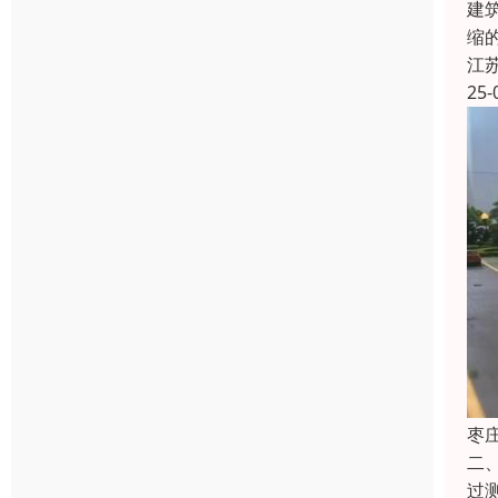
建
缩
江
25-
枣
二
过