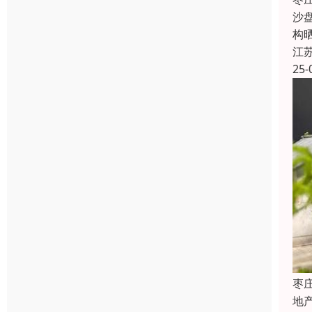
沙
构
江
25-
枣
地