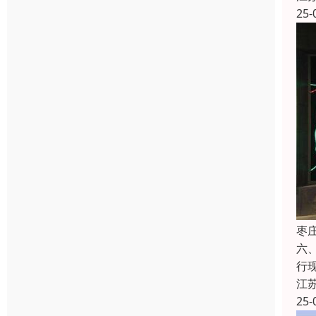
25-
枣
六
行
江
25-