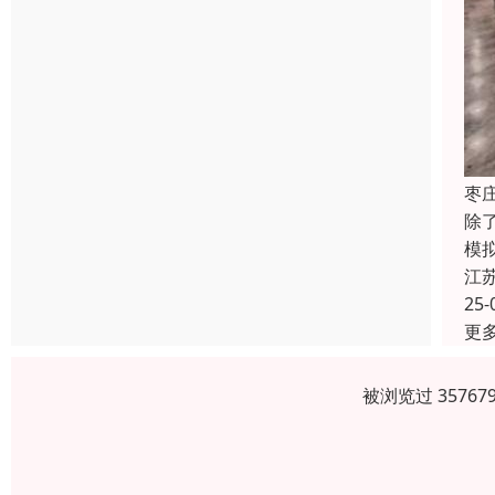
枣
除
模
江
25-
更
被浏览过 3576