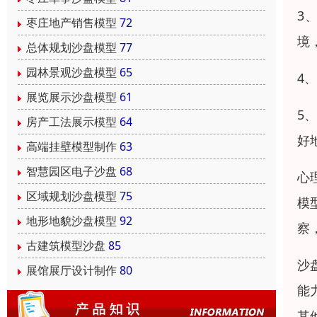
3
枣庄地产销售模型
72
境
总体规划沙盘模型
77
园林景观沙盘模型
65
4
展览展示沙盘模型
61
5
房产工法展示模型
64
好
高端挂壁模型制作
63
智慧园区电子沙盘
68
心
区域规划沙盘模型
75
模
地形地貌沙盘模型
92
察
古建筑模型沙盘
85
沙
展馆展厅设计制作
80
能
其