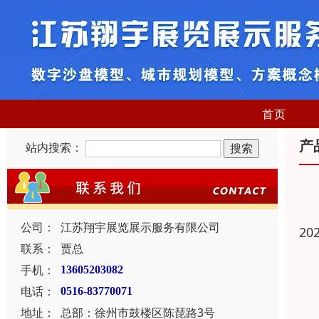
首页
产
站内搜索：
公司：
江苏翔宇展览展示服务有限公司
20
联系：
贾总
手机：
13605203082
电话：
0516-83770071
地址：
总部：徐州市鼓楼区陈琵路3号