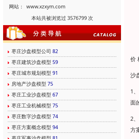
网站：
www.xzxym.com
本站共被浏览过 3576799 次
枣庄沙盘模型公司
82
价
枣庄建筑沙盘模型
59
枣庄城市规划模型
91
沙
房地产沙盘模型
75
1
枣庄工业沙盘模型
67
面
枣庄工业机械模型
75
枣庄数字沙盘模型
74
2
枣庄方案概念模型
94
方
枣庄军事沙盘模型
81