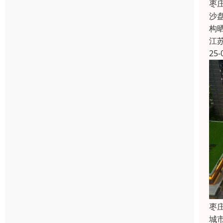
枣
沙
构
江
25-
枣
城